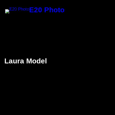
Vai
E20 Photo
al
contenuto
Laura Model