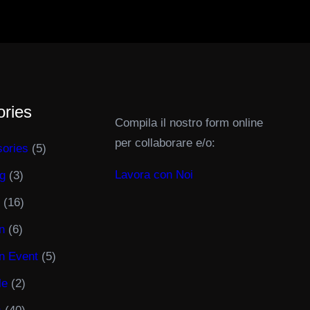
ories
Compila il nostro form online
per collaborare e/o:
ories
(5)
Lavora con Noi
g
(3)
(16)
n
(6)
n Event
(5)
le
(2)