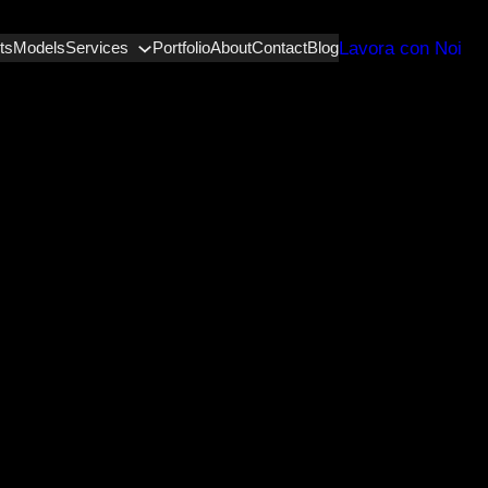
Lavora con Noi
ts
Models
Services
Portfolio
About
Contact
Blog