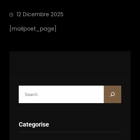
12 Dicembre 2025
[mailpoet_page]
C
e
r
c
Categorise
a