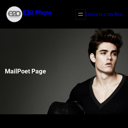
Vai
al
E20 Photo
Lavora con Noi
contenuto
MailPoet Page