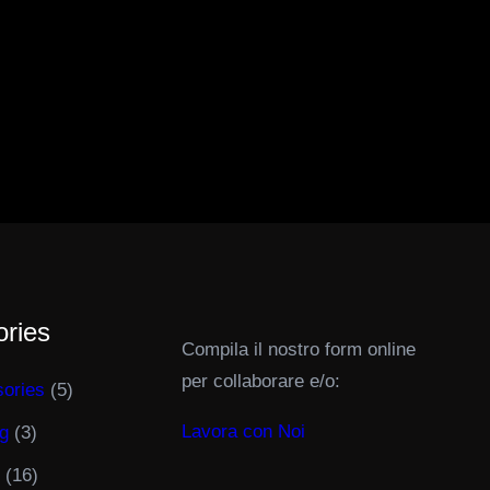
ories
Compila il nostro form online
per collaborare e/o:
ories
(5)
Lavora con Noi
g
(3)
(16)