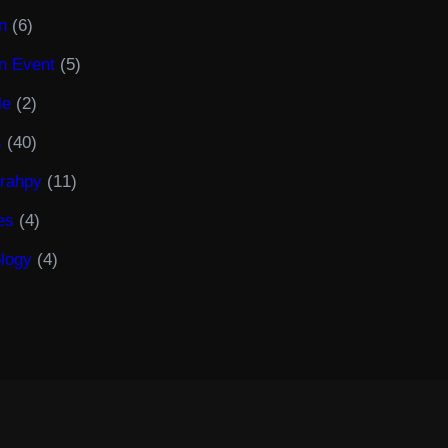
n
(6)
n Event
(5)
le
(2)
s
(40)
rahpy
(11)
es
(4)
logy
(4)