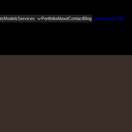
Lavora con Noi
ts
Models
Services
Portfolio
About
Contact
Blog