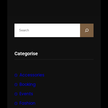
C
e
r
c
Categorise
a
Accessories
Booking
Events
Fashion