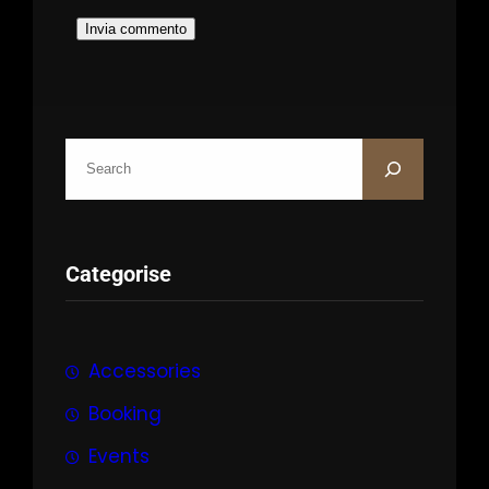
C
e
r
c
Categorise
a
Accessories
Booking
Events